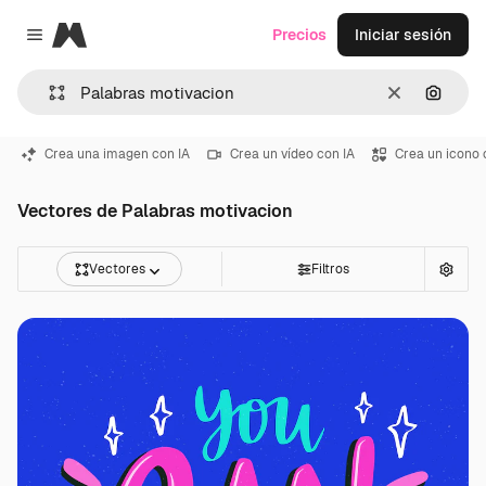
Magnific
Precios
Iniciar sesión
Close menu
Borrar
Buscar
Crea una imagen con IA
Crea un vídeo con IA
Crea un icono 
Vectores de Palabras motivacion
Vectores
Filtros