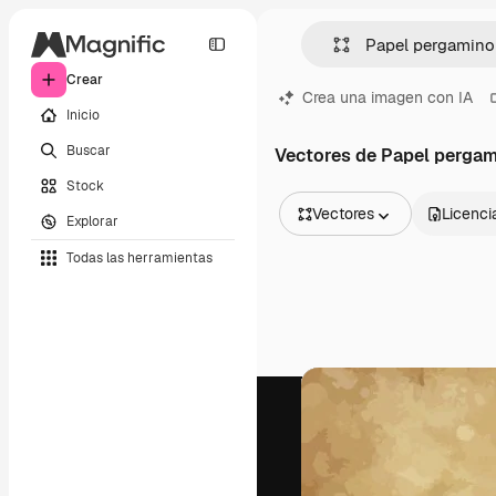
Crear
Crea una imagen con IA
Inicio
Buscar
Vectores de Papel perga
Stock
Vectores
Licenci
Explorar
Todas las imágenes
Todas las herramientas
Vectores
Ilustraciones
Fotos
PSD
Plantillas
Mockups
Vídeos
Clips de vídeo
Motion graphics
Plantillas de vídeos
Iconos
Modelos 3D
Fuentes