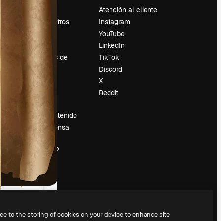
Precios
Atención al cliente
Sobre nosotros
Instagram
Reviews
YouTube
Empleo
LinkedIn
Tendencias de
TikTok
búsqueda
Discord
Blog
X
es
Eventos
Reddit
Slidesgo
Vender contenido
Sala de prensa
¿Buscas
magnific.ai?
ree to the storing of cookies on your device to enhance site