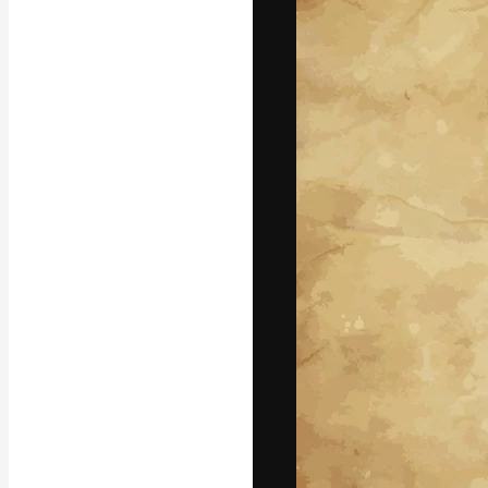
La plataforma cr
trabajo. Más de
entre creativos
estudios.
Español
Copyright © 2010