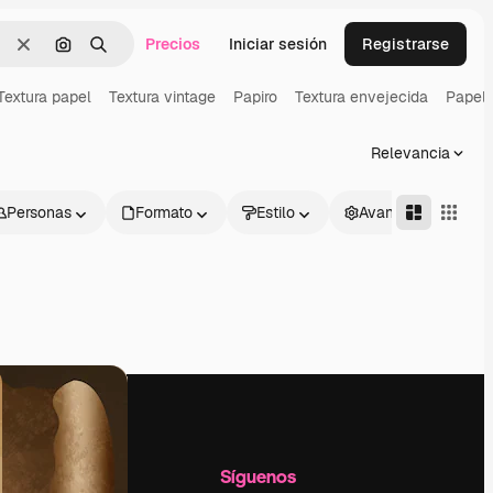
Precios
Iniciar sesión
Registrarse
Borrar
Buscar por imagen
Buscar
Textura papel
Textura vintage
Papiro
Textura envejecida
Papel 
Relevancia
Personas
Formato
Estilo
Avanzado
l
Empresa
Síguenos