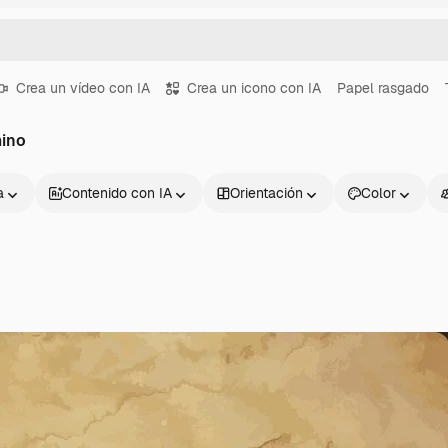
Crea un vídeo con IA
Crea un icono con IA
Papel rasgado
mino
a
Contenido con IA
Orientación
Color
Productos
Información úti