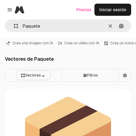
Magnific
Precios
Iniciar sesión
Close menu
Borrar
Buscar
Crea una imagen con IA
Crea un vídeo con IA
Crea un icono 
Vectores de Paquete
Vectores
Filtros