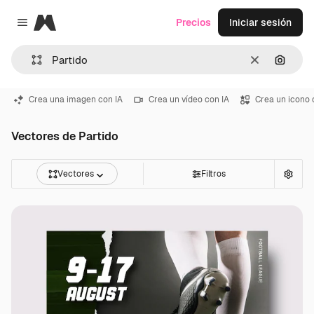
Magnific
Precios
Iniciar sesión
Close menu
Borrar
Buscar
Crea una imagen con IA
Crea un vídeo con IA
Crea un icono 
Vectores de Partido
Vectores
Filtros