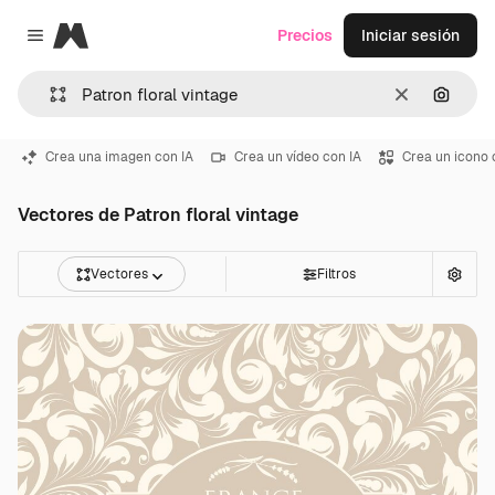
Magnific
Precios
Iniciar sesión
Close menu
Borrar
Buscar
Crea una imagen con IA
Crea un vídeo con IA
Crea un icono 
Vectores de Patron floral vintage
Vectores
Filtros