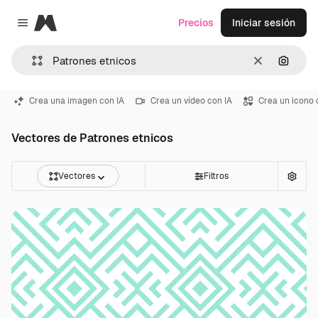
Magnific
Precios
Iniciar sesión
Close menu
Borrar
Buscar
Crea una imagen con IA
Crea un vídeo con IA
Crea un icono 
Vectores de Patrones etnicos
Vectores
Filtros