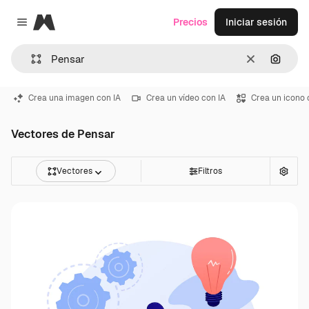
Magnific
Precios
Iniciar sesión
Close menu
Borrar
Buscar
Crea una imagen con IA
Crea un vídeo con IA
Crea un icono 
Vectores de Pensar
Vectores
Filtros