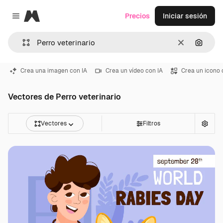
Magnific
Precios
Iniciar sesión
Close menu
Borrar
Buscar
Crea una imagen con IA
Crea un vídeo con IA
Crea un icono 
Vectores de Perro veterinario
Vectores
Filtros