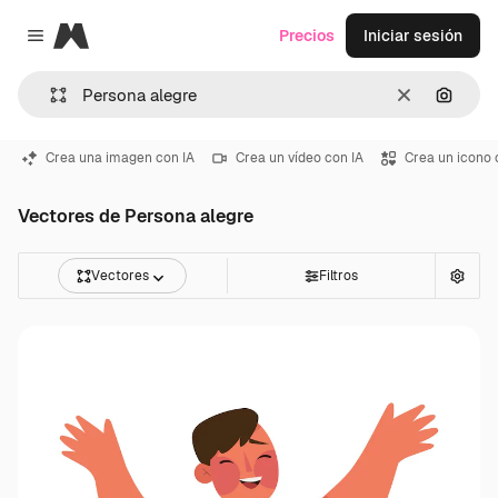
Magnific
Precios
Iniciar sesión
Close menu
Borrar
Buscar
Crea una imagen con IA
Crea un vídeo con IA
Crea un icono 
Vectores de Persona alegre
Vectores
Filtros