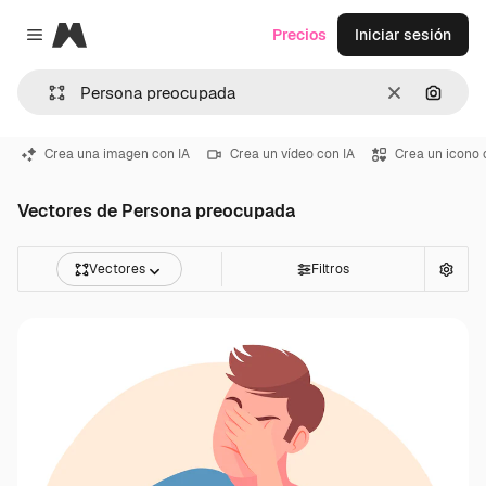
Magnific
Precios
Iniciar sesión
Close menu
Borrar
Buscar
Crea una imagen con IA
Crea un vídeo con IA
Crea un icono 
Vectores de Persona preocupada
Vectores
Filtros