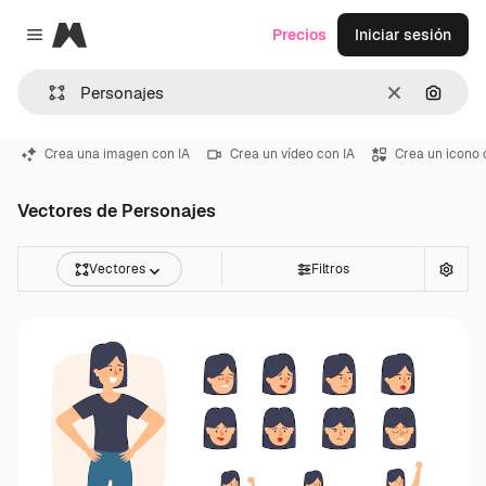
Magnific
Precios
Iniciar sesión
Close menu
Borrar
Buscar
Crea una imagen con IA
Crea un vídeo con IA
Crea un icono 
Vectores de Personajes
Vectores
Filtros