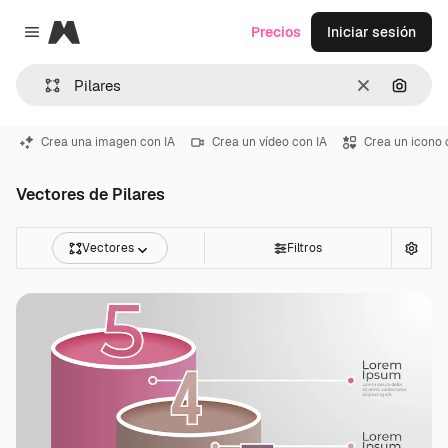
Magnific
Precios
Iniciar sesión
Close menu
Borrar
Buscar
Crea una imagen con IA
Crea un vídeo con IA
Crea un icono 
Vectores de Pilares
Vectores
Filtros