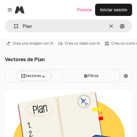
Magnific
Precios
Iniciar sesión
Close menu
Borrar
Buscar
Crea una imagen con IA
Crea un vídeo con IA
Crea un icono 
Vectores de Plan
Vectores
Filtros