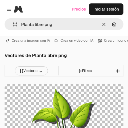
Magnific
Precios
Iniciar sesión
Close menu
Borrar
Buscar
Crea una imagen con IA
Crea un vídeo con IA
Crea un icono 
Vectores de Planta libre png
Vectores
Filtros