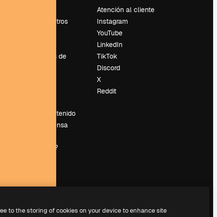
Precios
Atención al cliente
Sobre nosotros
Instagram
Reviews
YouTube
Empleo
LinkedIn
Tendencias de
TikTok
búsqueda
Discord
Blog
X
es
Eventos
Reddit
Slidesgo
Vender contenido
Sala de prensa
¿Buscas
magnific.ai?
ree to the storing of cookies on your device to enhance site