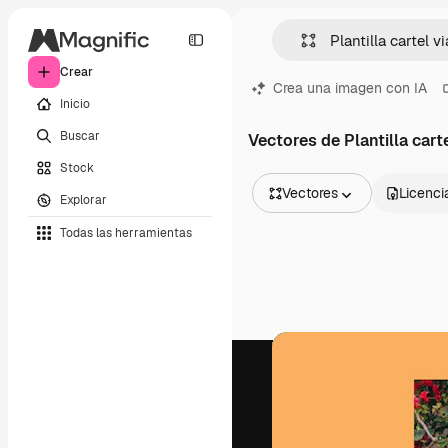
Crear
Crea una imagen con IA
Inicio
Buscar
Vectores de Plantilla carte
Stock
Vectores
Licenci
Explorar
Todas las imágenes
Todas las herramientas
Vectores
Ilustraciones
Fotos
PSD
Plantillas
Mockups
Vídeos
Clips de vídeo
Motion graphics
Plantillas de vídeos
Iconos
Modelos 3D
Fuentes