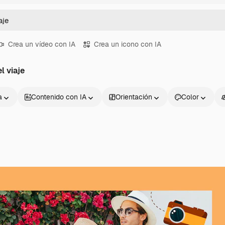
Crea un vídeo con IA
Crea un icono con IA
l viaje
a
Contenido con IA
Orientación
Color
Productos
Información úti