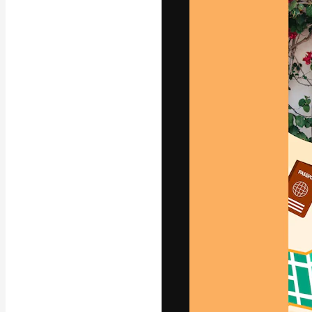
La plataforma cr
trabajo. Más de
entre creativos
estudios.
Español
Copyright © 2010