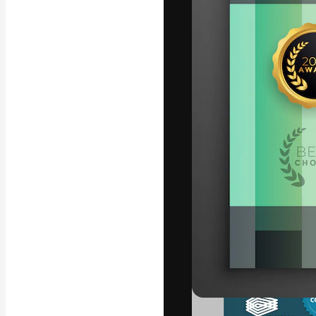
La plataforma cr
trabajo. Más de
entre creativos
estudios.
Español
Copyright © 2010