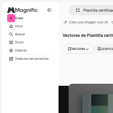
Crear
Crea una imagen con IA
Inicio
Buscar
Vectores de Plantilla cert
Stock
Vectores
Licenci
Explorar
Todas las imágenes
Todas las herramientas
Vectores
Ilustraciones
Fotos
PSD
Plantillas
Mockups
Vídeos
Clips de vídeo
Motion graphics
Plantillas de vídeos
Iconos
Modelos 3D
Fuentes