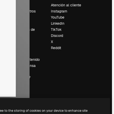
Precios
Atención al cliente
Sobre nosotros
Instagram
Reviews
YouTube
Empleo
LinkedIn
Tendencias de
TikTok
búsqueda
Discord
Blog
X
es
Eventos
Reddit
Slidesgo
Vender contenido
Sala de prensa
¿Buscas
magnific.ai?
ree to the storing of cookies on your device to enhance site