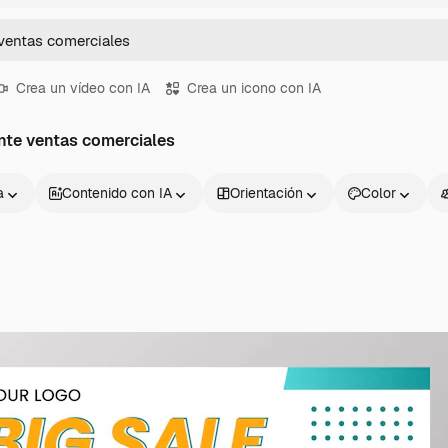
Crea un vídeo con IA
Crea un icono con IA
ante ventas comerciales
a
Contenido con IA
Orientación
Color
Productos
Información úti