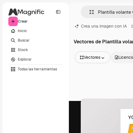
Crear
Crea una imagen con IA
Inicio
Buscar
Vectores de Plantilla vol
Stock
Vectores
Licenci
Explorar
Todas las imágenes
Todas las herramientas
Vectores
Ilustraciones
Fotos
PSD
Plantillas
Mockups
Vídeos
Clips de vídeo
Motion graphics
Plantillas de vídeos
Iconos
Modelos 3D
Fuentes