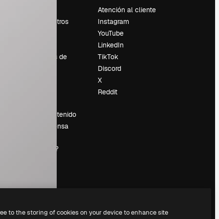
Precios
Atención al cliente
Sobre nosotros
Instagram
Reviews
YouTube
Empleo
LinkedIn
Tendencias de
TikTok
búsqueda
Discord
Blog
X
es
Eventos
Reddit
Slidesgo
Vender contenido
Sala de prensa
¿Buscas
magnific.ai?
ree to the storing of cookies on your device to enhance site