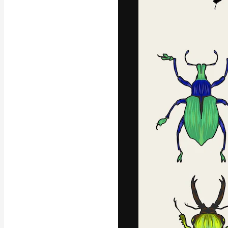
La plataforma cr
trabajo. Más de
entre creativos
estudios.
Español
Copyright © 2010