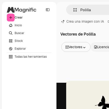
Crear
Crea una imagen con IA
Inicio
Buscar
Vectores de Polilla
Stock
Vectores
Licenci
Explorar
Todas las imágenes
Todas las herramientas
Vectores
Ilustraciones
Fotos
PSD
Plantillas
Mockups
Vídeos
Clips de vídeo
Motion graphics
Plantillas de vídeos
Iconos
Modelos 3D
Fuentes