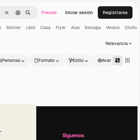
Precios
Iniciar sesión
Registrarse
Borrar
Buscar por imagen
Buscar
o
Banner
Libro
Casa
Flyer
Alas
Biologia
Verano
Otoño
Relevancia
Personas
Formato
Estilo
Avanzado
l
Empresa
Síguenos