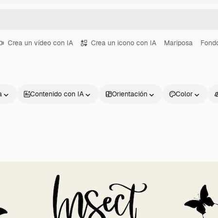
Crea un vídeo con IA
Crea un icono con IA
Mariposa
Fond
a
Contenido con IA
Orientación
Color
Productos
Información úti