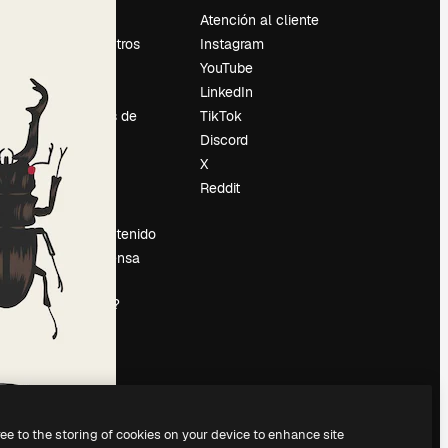
Precios
Atención al cliente
Sobre nosotros
Instagram
Reviews
YouTube
Empleo
LinkedIn
Tendencias de
TikTok
búsqueda
Discord
Blog
X
es
Eventos
Reddit
Slidesgo
Vender contenido
Sala de prensa
¿Buscas
magnific.ai?
ree to the storing of cookies on your device to enhance site