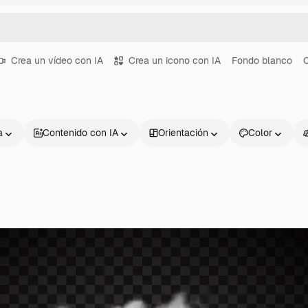
Crea un vídeo con IA
Crea un icono con IA
Fondo blanco
a
Contenido con IA
Orientación
Color
Productos
Información úti