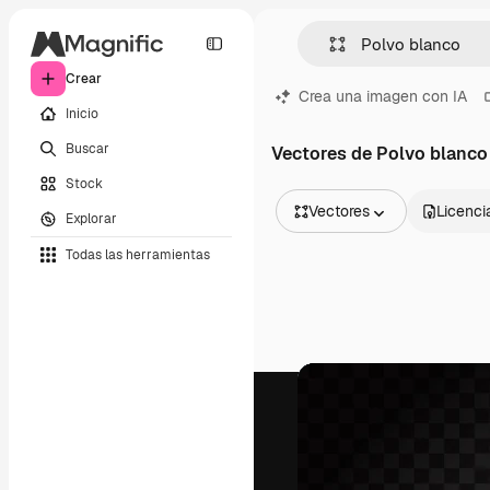
Crear
Crea una imagen con IA
Inicio
Buscar
Vectores de Polvo blanco
Stock
Vectores
Licenci
Explorar
Todas las imágenes
Todas las herramientas
Vectores
Ilustraciones
Fotos
PSD
Plantillas
Mockups
Vídeos
Clips de vídeo
Motion graphics
Plantillas de vídeos
Iconos
Modelos 3D
Fuentes