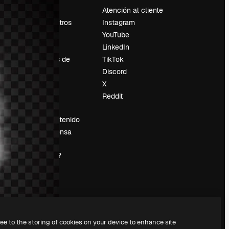
Precios
Atención al cliente
Sobre nosotros
Instagram
Reviews
YouTube
Empleo
LinkedIn
Tendencias de
TikTok
búsqueda
Discord
Blog
X
es
Eventos
Reddit
Slidesgo
Vender contenido
Sala de prensa
¿Buscas
magnific.ai?
ree to the storing of cookies on your device to enhance site