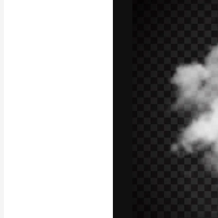
La plataforma cr
trabajo. Más de
entre creativos
estudios.
Español
Copyright © 2010