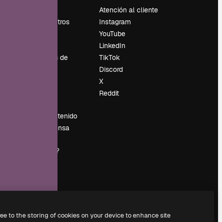
Precios
Atención al cliente
Sobre nosotros
Instagram
Reviews
YouTube
Empleo
LinkedIn
Tendencias de
TikTok
búsqueda
Discord
Blog
X
es
Eventos
Reddit
Slidesgo
Vender contenido
Sala de prensa
¿Buscas
magnific.ai?
ree to the storing of cookies on your device to enhance site