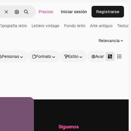
Precios
Iniciar sesión
Registrarse
Borrar
Buscar por imagen
Buscar
Tipografia retro
Letrero vintage
Fondo retro
Arte antiguo
Textura
Relevancia
Personas
Formato
Estilo
Avanzado
l
Empresa
Síguenos