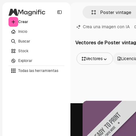
Crear
Crea una imagen con IA
Inicio
Buscar
Vectores de Poster vinta
Stock
Vectores
Licenci
Explorar
Todas las imágenes
Todas las herramientas
Vectores
Ilustraciones
Fotos
PSD
Plantillas
Mockups
Vídeos
Clips de vídeo
Motion graphics
Plantillas de vídeos
Iconos
Modelos 3D
Fuentes