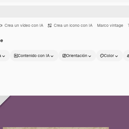
Crea un vídeo con IA
Crea un icono con IA
Marco vintage
ge
a
Contenido con IA
Orientación
Color
Productos
Información úti