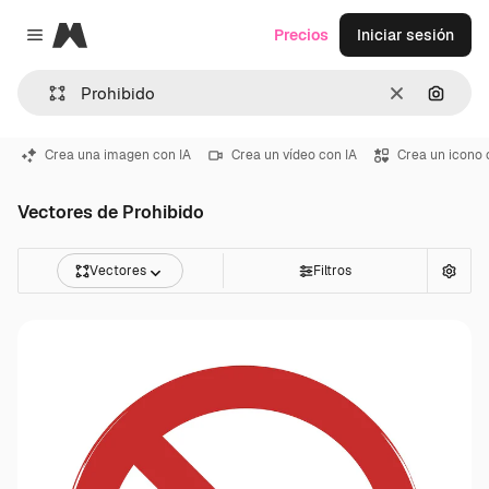
Magnific
Precios
Iniciar sesión
Close menu
Borrar
Buscar
Crea una imagen con IA
Crea un vídeo con IA
Crea un icono 
Vectores de Prohibido
Vectores
Filtros