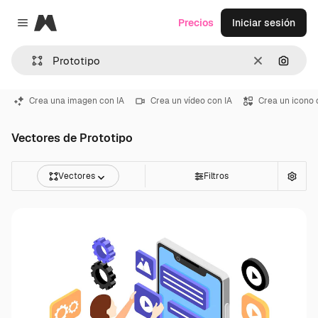
Magnific
Precios
Iniciar sesión
Close menu
Borrar
Buscar
Crea una imagen con IA
Crea un vídeo con IA
Crea un icono 
Vectores de Prototipo
Vectores
Filtros