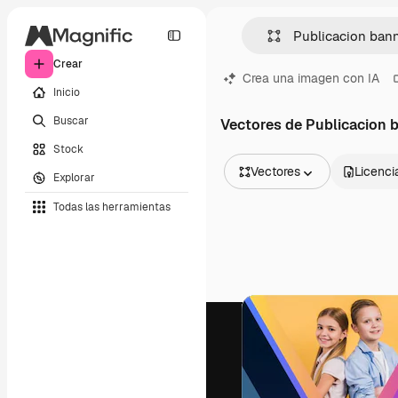
Crear
Crea una imagen con IA
Inicio
Buscar
Vectores de Publicacion 
Stock
Vectores
Licenci
Explorar
Todas las imágenes
Todas las herramientas
Vectores
Ilustraciones
Fotos
PSD
Plantillas
Mockups
Vídeos
Clips de vídeo
Motion graphics
Plantillas de vídeos
Iconos
Modelos 3D
Fuentes