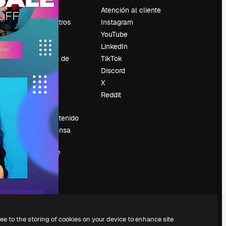
Precios
Atención al cliente
Sobre nosotros
Instagram
Reviews
YouTube
Empleo
LinkedIn
Tendencias de
TikTok
búsqueda
Discord
Blog
X
es
Eventos
Reddit
Slidesgo
Vender contenido
Sala de prensa
¿Buscas
magnific.ai?
ree to the storing of cookies on your device to enhance site