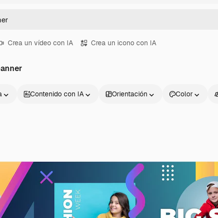
Crea un vídeo con IA
Crea un icono con IA
banner
a
Contenido con IA
Orientación
Color
Productos
Información úti