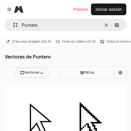
Magnific
Precios
Iniciar sesión
Close menu
Borrar
Buscar
Crea una imagen con IA
Crea un vídeo con IA
Crea un icono 
Vectores de Puntero
Vectores
Filtros