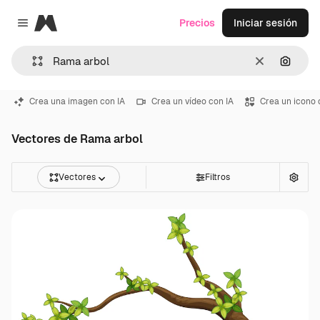
Magnific
Precios
Iniciar sesión
Close menu
Borrar
Buscar
Crea una imagen con IA
Crea un vídeo con IA
Crea un icono 
Vectores de Rama arbol
Vectores
Filtros