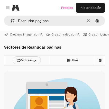
Magnific
Precios
Iniciar sesión
Close menu
Borrar
Buscar
Crea una imagen con IA
Crea un vídeo con IA
Crea un icono 
Vectores de Reanudar paginas
Vectores
Filtros