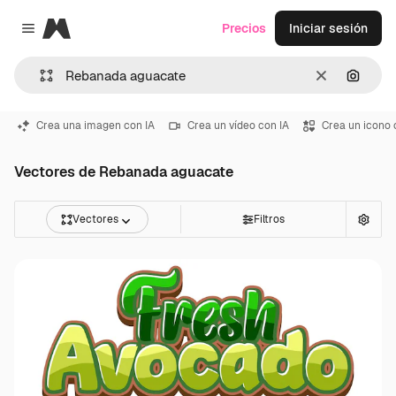
Magnific
Precios
Iniciar sesión
Close menu
Borrar
Buscar
Crea una imagen con IA
Crea un vídeo con IA
Crea un icono 
Vectores de Rebanada aguacate
Vectores
Filtros