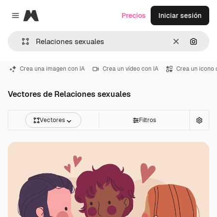
Magnific
Precios
Iniciar sesión
Close menu
Borrar
Buscar
Crea una imagen con IA
Crea un vídeo con IA
Crea un icono 
Vectores de Relaciones sexuales
Vectores
Filtros