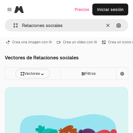
Magnific
Precios
Iniciar sesión
Close menu
Borrar
Buscar
Crea una imagen con IA
Crea un vídeo con IA
Crea un icono 
Vectores de Relaciones sociales
Vectores
Filtros