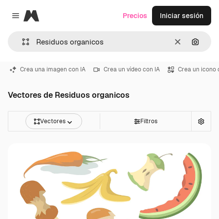
Magnific
Precios
Iniciar sesión
Close menu
Borrar
Buscar
Crea una imagen con IA
Crea un vídeo con IA
Crea un icono 
Vectores de Residuos organicos
Vectores
Filtros