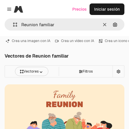
Magnific
Precios
Iniciar sesión
Close menu
Borrar
Buscar
Crea una imagen con IA
Crea un vídeo con IA
Crea un icono 
Vectores de Reunion familiar
Vectores
Filtros