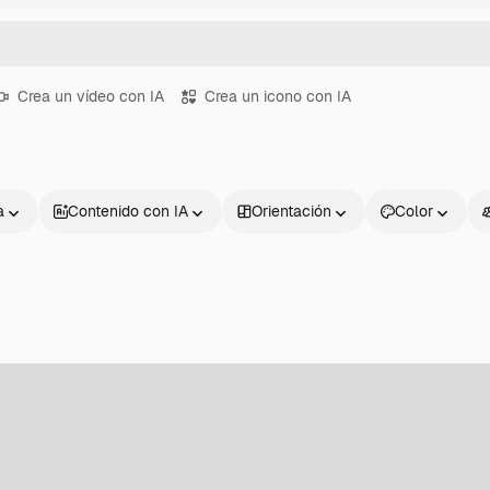
Crea un vídeo con IA
Crea un icono con IA
a
Contenido con IA
Orientación
Color
Productos
Información úti