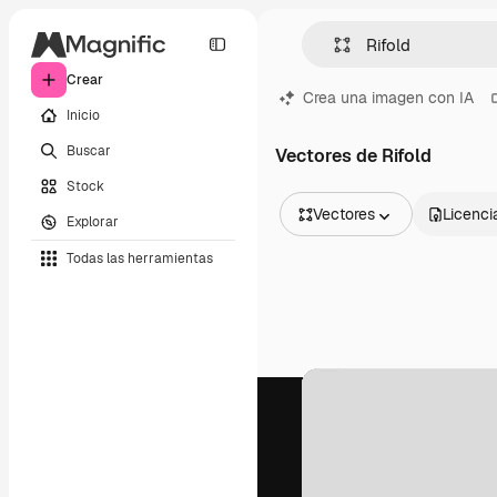
Crear
Crea una imagen con IA
Inicio
Buscar
Vectores de Rifold
Stock
Vectores
Licenci
Explorar
Todas las imágenes
Todas las herramientas
Vectores
Ilustraciones
Fotos
PSD
Plantillas
Mockups
Vídeos
Clips de vídeo
Motion graphics
Plantillas de vídeos
Iconos
Modelos 3D
Fuentes