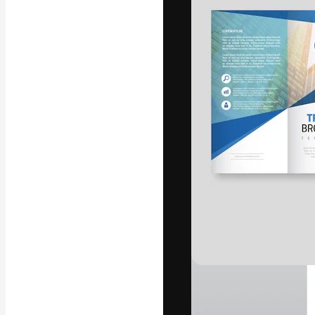
La plataforma cr
trabajo. Más de
entre creativos
estudios.
Español
Copyright © 2010