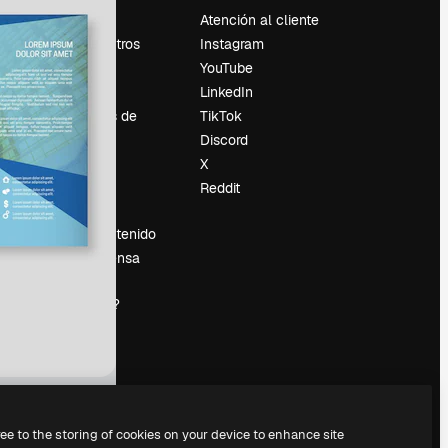
Precios
Atención al cliente
Sobre nosotros
Instagram
Reviews
YouTube
Empleo
LinkedIn
Tendencias de
TikTok
búsqueda
Discord
Blog
X
es
Eventos
Reddit
Slidesgo
Vender contenido
Sala de prensa
¿Buscas
magnific.ai?
ree to the storing of cookies on your device to enhance site