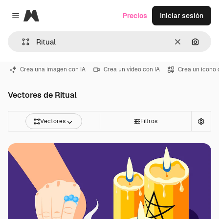
Magnific
Precios
Iniciar sesión
Close menu
Borrar
Buscar
Crea una imagen con IA
Crea un vídeo con IA
Crea un icono 
Vectores de Ritual
Vectores
Filtros