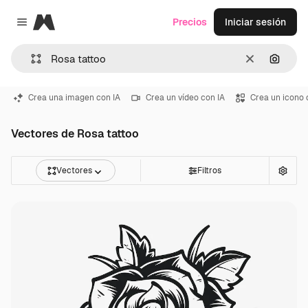
Magnific
Precios
Iniciar sesión
Close menu
Borrar
Buscar
Crea una imagen con IA
Crea un vídeo con IA
Crea un icono 
Vectores de Rosa tattoo
Vectores
Filtros