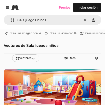
Magnific
Precios
Iniciar sesión
Close menu
Borrar
Buscar
Crea una imagen con IA
Crea un vídeo con IA
Crea un icono 
Vectores de Sala juegos niños
Vectores
Filtros