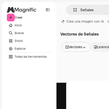
Crear
Crea una imagen con IA
Inicio
Buscar
Vectores de Señales
Stock
Vectores
Licenci
Explorar
Todas las imágenes
Todas las herramientas
Vectores
Ilustraciones
Fotos
PSD
Plantillas
Mockups
Vídeos
Clips de vídeo
Motion graphics
Plantillas de vídeos
Iconos
Modelos 3D
Fuentes