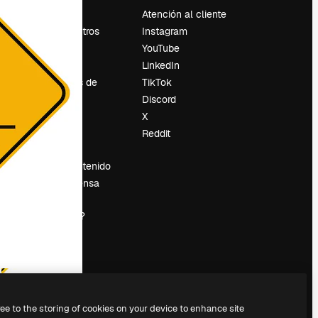
Precios
Atención al cliente
Sobre nosotros
Instagram
Reviews
YouTube
Empleo
LinkedIn
Tendencias de
TikTok
búsqueda
Discord
Blog
X
es
Eventos
Reddit
Slidesgo
Vender contenido
Sala de prensa
¿Buscas
magnific.ai?
ree to the storing of cookies on your device to enhance site