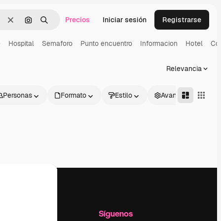
Precios
Iniciar sesión
Registrarse
Borrar
Buscar por imagen
Buscar
e
Hospital
Semaforo
Punto encuentro
Informacion
Hotel
Co
Relevancia
Personas
Formato
Estilo
Avanzado
l
Empresa
Síguenos