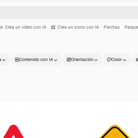
Crea un vídeo con IA
Crea un icono con IA
Flechas
Parqu
a
Contenido con IA
Orientación
Color
Productos
Información úti