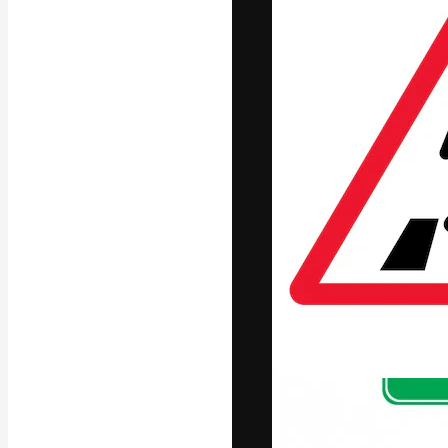
La plataforma cr
trabajo. Más de
entre creativos
estudios.
Español
Copyright © 2010