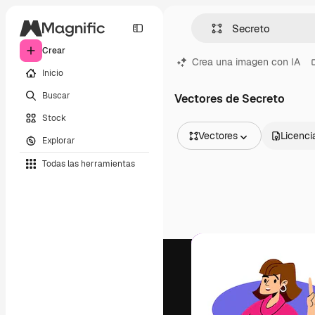
Crear
Crea una imagen con IA
Inicio
Buscar
Vectores de Secreto
Stock
Vectores
Licenci
Explorar
Todas las imágenes
Todas las herramientas
Vectores
Ilustraciones
Fotos
PSD
Plantillas
Mockups
Vídeos
Clips de vídeo
Motion graphics
Plantillas de vídeos
Iconos
Modelos 3D
Fuentes