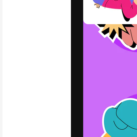
La plataforma cr
trabajo. Más de
entre creativos
estudios.
Español
Copyright © 2010