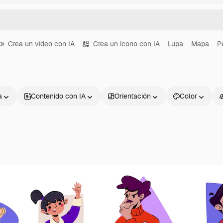
Crea un vídeo con IA
Crea un icono con IA
Lupa
Mapa
P
a
Contenido con IA
Orientación
Color
Productos
Información úti