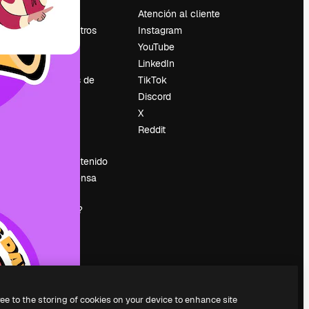
Precios
Atención al cliente
Sobre nosotros
Instagram
Reviews
YouTube
Empleo
LinkedIn
Tendencias de
TikTok
búsqueda
Discord
Blog
X
es
Eventos
Reddit
Slidesgo
Vender contenido
Sala de prensa
¿Buscas
magnific.ai?
ree to the storing of cookies on your device to enhance site