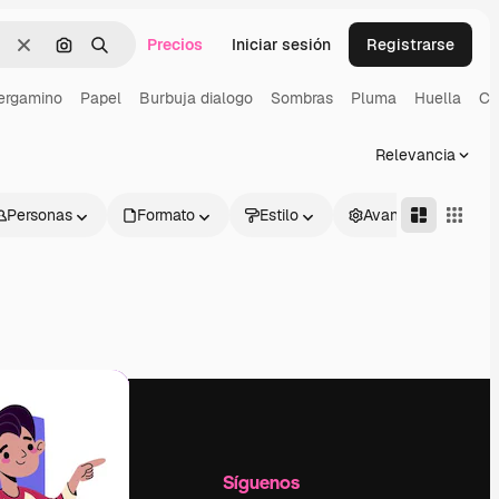
Precios
Iniciar sesión
Registrarse
Borrar
Buscar por imagen
Buscar
ergamino
Papel
Burbuja dialogo
Sombras
Pluma
Huella
Ca
Relevancia
Personas
Formato
Estilo
Avanzado
l
Empresa
Síguenos