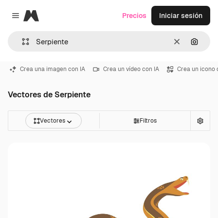
Magnific
Precios
Iniciar sesión
Close menu
Borrar
Buscar
Crea una imagen con IA
Crea un vídeo con IA
Crea un icono 
Vectores de Serpiente
Vectores
Filtros