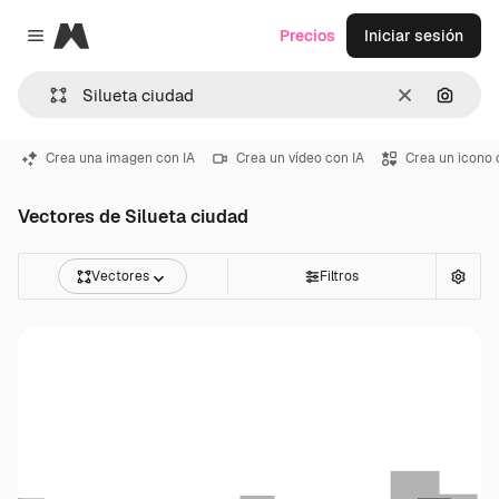
Magnific
Precios
Iniciar sesión
Close menu
Borrar
Buscar
Crea una imagen con IA
Crea un vídeo con IA
Crea un icono 
Vectores de Silueta ciudad
Vectores
Filtros