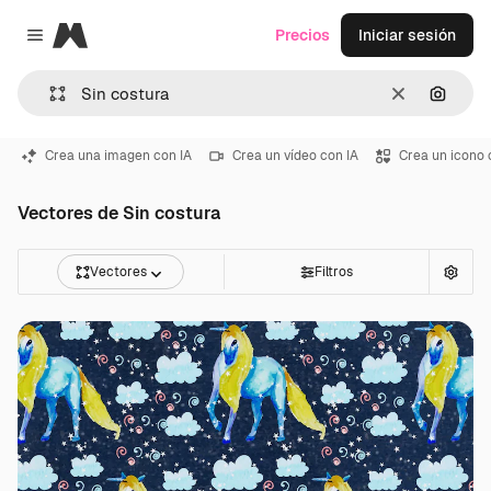
Magnific
Precios
Iniciar sesión
Close menu
Borrar
Buscar
Crea una imagen con IA
Crea un vídeo con IA
Crea un icono 
Vectores de Sin costura
Vectores
Filtros