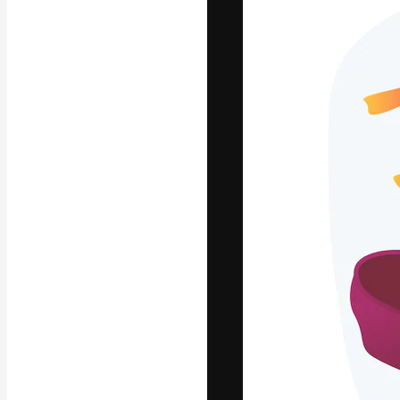
La plataforma cr
trabajo. Más de
entre creativos
estudios.
Español
Copyright © 2010