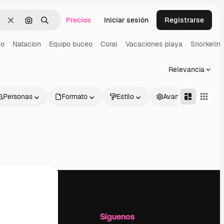
Precios
Iniciar sesión
Registrarse
Borrar
Buscar por imagen
Buscar
no
Natacion
Equipo buceo
Coral
Vacaciones playa
Snorkelin
Relevancia
Personas
Formato
Estilo
Avanzado
l
Empresa
Síguenos