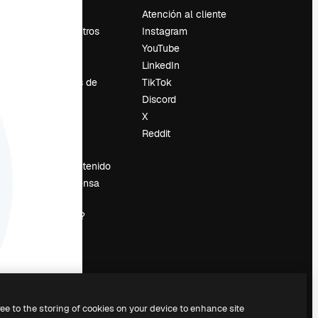
Precios
Atención al cliente
Sobre nosotros
Instagram
Reviews
YouTube
Empleo
LinkedIn
Tendencias de
TikTok
búsqueda
Discord
Blog
X
es
Eventos
Reddit
Slidesgo
Vender contenido
Sala de prensa
¿Buscas
magnific.ai?
ree to the storing of cookies on your device to enhance site