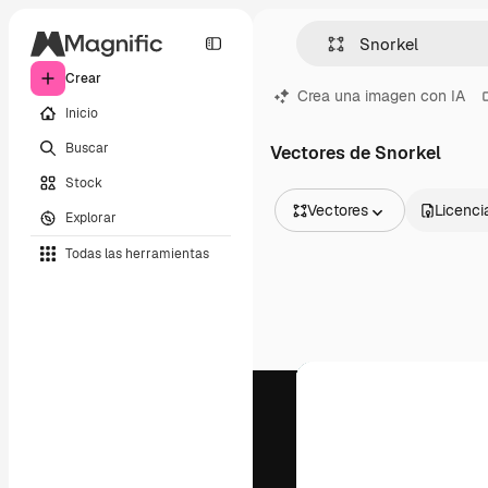
Crear
Crea una imagen con IA
Inicio
Buscar
Vectores de Snorkel
Stock
Vectores
Licenci
Explorar
Todas las imágenes
Todas las herramientas
Vectores
Ilustraciones
Fotos
PSD
Plantillas
Mockups
Vídeos
Clips de vídeo
Motion graphics
Plantillas de vídeos
Iconos
Modelos 3D
Fuentes