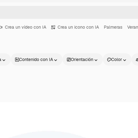
Crea un vídeo con IA
Crea un icono con IA
Palmeras
Vera
a
Contenido con IA
Orientación
Color
Productos
Información úti