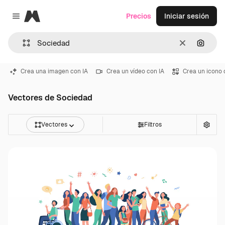
Magnific
Precios
Iniciar sesión
Close menu
Borrar
Buscar
Crea una imagen con IA
Crea un vídeo con IA
Crea un icono 
Vectores de Sociedad
Vectores
Filtros