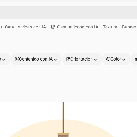
Crea un vídeo con IA
Crea un icono con IA
Textura
Banner
a
Contenido con IA
Orientación
Color
Productos
Información úti