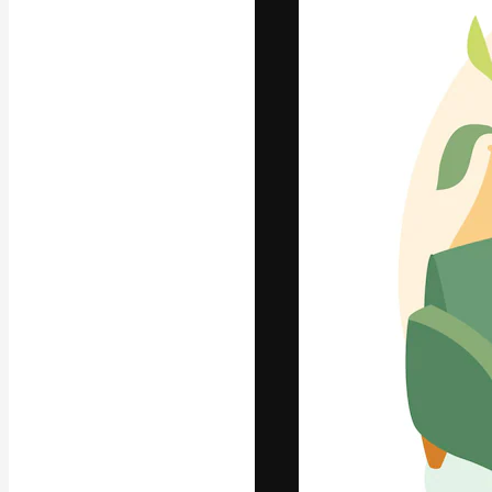
La plataforma cr
trabajo. Más de
entre creativos
estudios.
Español
Copyright © 2010