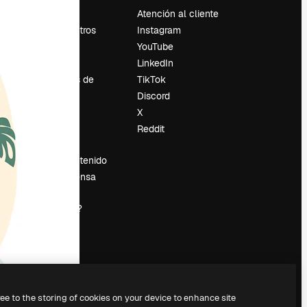
Precios
Atención al cliente
Sobre nosotros
Instagram
Reviews
YouTube
Empleo
LinkedIn
Tendencias de
TikTok
búsqueda
Discord
Blog
X
es
Eventos
Reddit
Slidesgo
Vender contenido
Sala de prensa
¿Buscas
magnific.ai?
ree to the storing of cookies on your device to enhance site