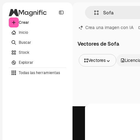
Crear
Crea una imagen con IA
Inicio
Buscar
Vectores de Sofa
Stock
Vectores
Licenci
Explorar
Todas las imágenes
Todas las herramientas
Vectores
Ilustraciones
Fotos
PSD
Plantillas
Mockups
Vídeos
Clips de vídeo
Motion graphics
Plantillas de vídeos
Iconos
Modelos 3D
Fuentes