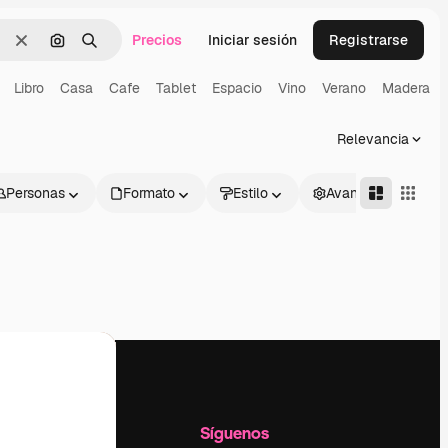
Precios
Iniciar sesión
Registrarse
Borrar
Buscar por imagen
Buscar
Libro
Casa
Cafe
Tablet
Espacio
Vino
Verano
Madera
Relevancia
Personas
Formato
Estilo
Avanzado
l
Empresa
Síguenos