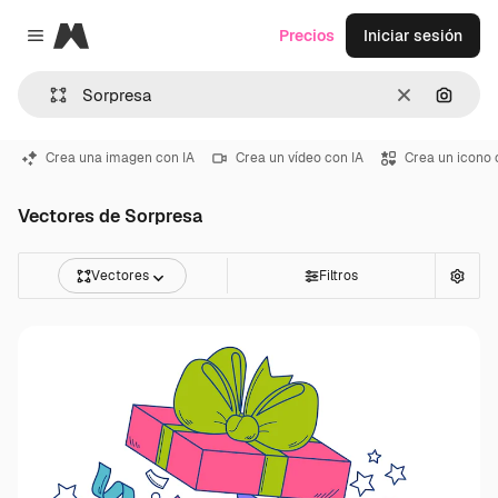
Magnific
Precios
Iniciar sesión
Close menu
Borrar
Buscar
Crea una imagen con IA
Crea un vídeo con IA
Crea un icono 
Vectores de Sorpresa
Vectores
Filtros