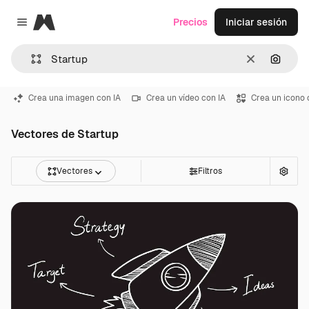
Magnific
Precios
Iniciar sesión
Close menu
Borrar
Buscar
Crea una imagen con IA
Crea un vídeo con IA
Crea un icono 
Vectores de Startup
Vectores
Filtros