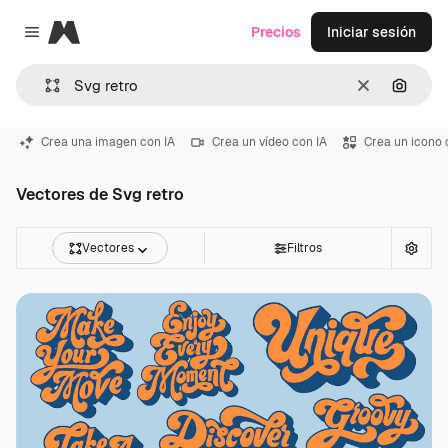
Magnific
Precios
Iniciar sesión
Close menu
Borrar
Buscar
Crea una imagen con IA
Crea un vídeo con IA
Crea un icono 
Vectores de Svg retro
Vectores
Filtros