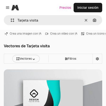
Magnific
Precios
Iniciar sesión
Close menu
Borrar
Buscar
Crea una imagen con IA
Crea un vídeo con IA
Crea un icono 
Vectores de Tarjeta visita
Vectores
Filtros