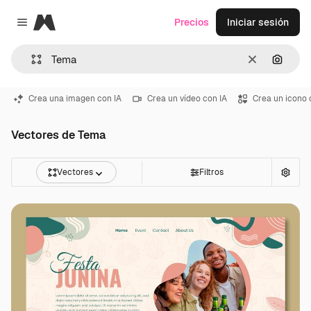
Magnific
Precios
Iniciar sesión
Close menu
Borrar
Buscar
Crea una imagen con IA
Crea un vídeo con IA
Crea un icono 
Vectores de Tema
Vectores
Filtros