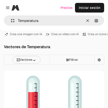
Magnific
Precios
Iniciar sesión
Close menu
Borrar
Buscar
Crea una imagen con IA
Crea un vídeo con IA
Crea un icono 
Vectores de Temperatura
Vectores
Filtros