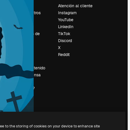
Precios
Atención al cliente
Sobre nosotros
Instagram
Reviews
YouTube
Empleo
LinkedIn
Tendencias de
TikTok
búsqueda
Discord
Blog
X
es
Eventos
Reddit
Slidesgo
Vender contenido
Sala de prensa
¿Buscas
magnific.ai?
ree to the storing of cookies on your device to enhance site