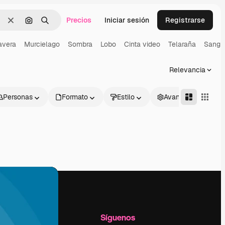
Precios
Iniciar sesión
Registrarse
Borrar
Buscar por imagen
Buscar
avera
Murcielago
Sombra
Lobo
Cinta video
Telaraña
Sangr
Relevancia
Personas
Formato
Estilo
Avanzado
l
Empresa
Síguenos