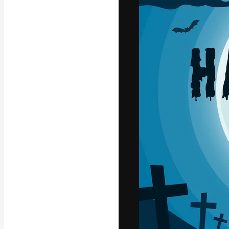
La plataforma cr
trabajo. Más de
entre creativos
estudios.
Español
Copyright © 2010