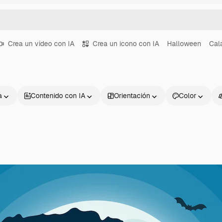
Crea un vídeo con IA
Crea un icono con IA
Halloween
Cal
a
Contenido con IA
Orientación
Color
Productos
Información úti